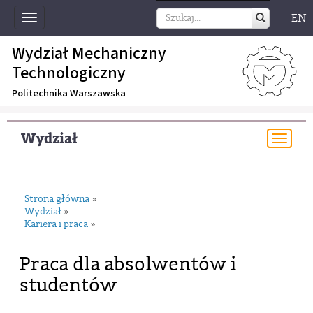
EN
Toggle
navigation
Wydział Mechaniczny
Technologiczny
Politechnika Warszawska
Wydział
Togg
navi
Strona główna
»
Wydział
»
Kariera i praca
»
Praca dla absolwentów i
studentów