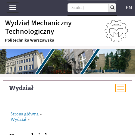
EN
Toggle
navigation
Wydział Mechaniczny
Technologiczny
Politechnika Warszawska
Wydział
Togg
navi
Strona główna
»
Wydział
»