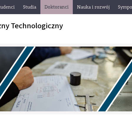
tudenci
Studia
Doktoranci
Nauka i rozwój
Sympo
zny Technologiczny