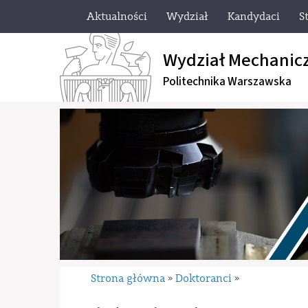
Aktualności
Wydział
Kandydaci
S
Wydział Mechanic
Politechnika Warszawska
Strona główna
Doktoranci
»
»