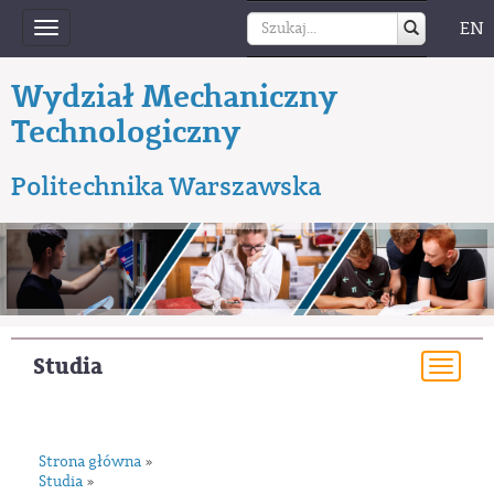
EN
Toggle
navigation
Wydział Mechaniczny
Technologiczny
Politechnika Warszawska
Studia
Togg
navi
Strona główna
»
Studia
»