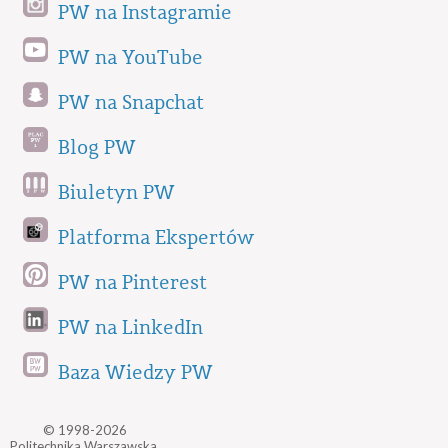
PW na Instagramie
PW na YouTube
PW na Snapchat
Blog PW
Biuletyn PW
Platforma Ekspertów
PW na Pinterest
PW na LinkedIn
Baza Wiedzy PW
© 1998-2026
Politechnika Warszawska,