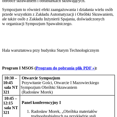
obróbce skrawaniem i obrabiarkach skrawających.
Sympozjum to również efekt zaangażowania i działania wielu osób
przede wszystkim z Zakładu Automatyzacji i Obróbki Skrawaniem,
ale także osób z Zakładu Inżynierii Spajania, doświadczonych
w organizacji Sympozjum Spawalniczego.
Hala warsztatowa przy budynku Starym Technologicznym
Program I MSOS (
Program do pobrania plik PDF »
):
10:30 –
Otwarcie Sympozjum
10:45
Przywitanie Gości, Otwarcie I Mazowieckiego
sala NT
Sympozjum Obróbki Skrawaniem
321
(Radosław Morek)
10:45 –
Panel konferencyjny I
12:15
sala NT
Radosław Morek, „Obróbka materiałów
321
trudnoobrabialnych na przykładzie stali