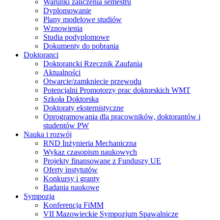
Warunki zaliczenia semestru
Dyplomowanie
Plany modelowe studiów
Wznowienia
Studia podyplomowe
Dokumenty do pobrania
Doktoranci
Doktorancki Rzecznik Zaufania
Aktualności
Otwarcie/zamkniecie przewodu
Potencjalni Promotorzy prac doktorskich WMT
Szkoła Doktorska
Doktoraty eksternistyczne
Oprogramowania dla pracowników, doktorantów i
studentów PW
Nauka i rozwój
RND Inżynieria Mechaniczna
Wykaz czasopism naukowych
Projekty finansowane z Funduszy UE
Oferty instytutów
Konkursy i granty
Badania naukowe
Sympozja
Konferencja FiMM
VII Mazowieckie Sympozjum Spawalnicze