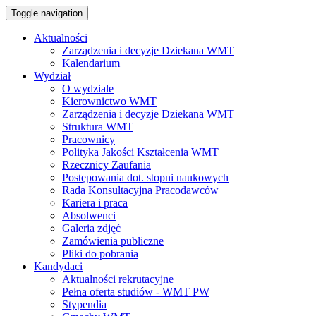
Toggle navigation
Aktualności
Zarządzenia i decyzje Dziekana WMT
Kalendarium
Wydział
O wydziale
Kierownictwo WMT
Zarządzenia i decyzje Dziekana WMT
Struktura WMT
Pracownicy
Polityka Jakości Kształcenia WMT
Rzecznicy Zaufania
Postępowania dot. stopni naukowych
Rada Konsultacyjna Pracodawców
Kariera i praca
Absolwenci
Galeria zdjęć
Zamówienia publiczne
Pliki do pobrania
Kandydaci
Aktualności rekrutacyjne
Pełna oferta studiów - WMT PW
Stypendia