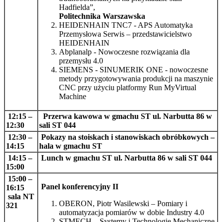
Hadfielda”,
Politechnika Warszawska
HEIDENHAIN TNC7 - APS Automatyka
Przemysłowa Serwis – przedstawicielstwo
HEIDENHAIN
Abplanalp - Nowoczesne rozwiązania dla
przemysłu 4.0
SIEMENS - SINUMERIK ONE - nowoczesne
metody przygotowywania produkcji na maszynie
CNC przy użyciu platformy Run MyVirtual
Machine
12:15 –
Przerwa kawowa w gmachu ST ul. Narbutta 86 w
12:30
sali ST 044
12:30 –
Pokazy na stoiskach i stanowiskach obróbkowych
–
14:15
hala w gmachu ST
14:15 –
Lunch w gmachu ST ul. Narbutta 86 w sali ST 044
15:00
15:00 –
Panel konferencyjny II
16:15
sala NT
OBERON, Piotr Wasilewski – Pomiary i
321
automatyzacja pomiarów w dobie Industry 4.0
STMECH – Systemy i Technologie Mechaniczne