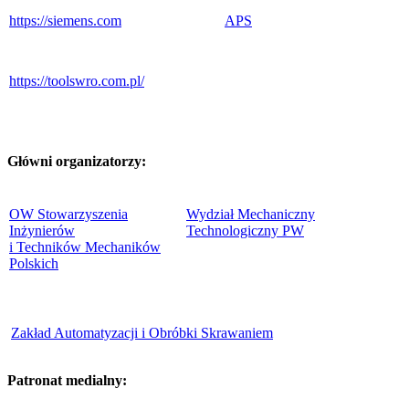
https://siemens.com
APS
https://toolswro.com.pl/
Główni organizatorzy:
OW Stowarzyszenia
Wydział Mechaniczny
Inżynierów
Technologiczny PW
i Techników Mechaników
Polskich
Zakład Automatyzacji i Obróbki Skrawaniem
Patronat medialny: