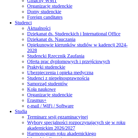
Gmachy WMT
Organizacje studenckie
Domy studenckie
Foreign canditates
Studenci
Aktualności
Dziekanat ds. Studenckich i International Office
Dziekanat ds. Nauczania
Opiekunowie kierunków studiów w kadencji 2024-
2028
Studencki Rzecznik Zaufania
Oferta prac dyplomowych i przejściowych
Praktyki studenckie
Ubezpieczenia i opieka medyczna
Studenci z niepełnosprawnością
Samorząd studentów
Koła naukowe
Organizacje studenckie
Erasmus+
e-mail / WiFi / Software
Studia
Terminarz sesji egzaminacyjnej
Wybory specjalności rozpoczynających się w roku
akademickim 2026/2027
Harmonogram roku akademickiego