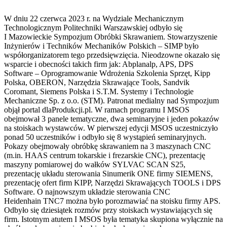
W dniu 22 czerwca 2023 r. na Wydziale Mechanicznym
Technologicznym Politechniki Warszawskiej odbyło się
I Mazowieckie Sympozjum Obróbki Skrawaniem. Stowarzyszenie
Inżynierów i Techników Mechaników Polskich – SIMP było
współorganizatorem tego przedsięwzięcia. Nieodzowne okazało się
wsparcie i obecności takich firm jak: Abplanalp, APS, DPS
Software – Oprogramowanie Wdrożenia Szkolenia Sprzęt, Kipp
Polska, OBERON, Narzędzia Skrawające Tools, Sandvik
Coromant, Siemens Polska i S.T.M. Systemy i Technologie
Mechaniczne Sp. z o.o. (STM). Patronat medialny nad Sympozjum
objął portal dlaProdukcji.pl. W ramach programu I MSOS
obejmował 3 panele tematyczne, dwa seminaryjne i jeden pokazów
na stoiskach wystawców. W pierwszej edycji MSOS uczestniczyło
ponad 50 uczestników i odbyło się 8 wystąpień seminaryjnych.
Pokazy obejmowały obróbkę skrawaniem na 3 maszynach CNC
(m.in. HAAS centrum tokarskie i frezarskie CNC), prezentację
maszyny pomiarowej do wałków SYLVAC SCAN S25,
prezentację układu sterowania Sinumerik ONE firmy SIEMENS,
prezentację ofert firm KIPP, Narzędzi Skrawających TOOLS i DPS
Software. O najnowszym układzie sterowania CNC
Heidenhain TNC7 można było porozmawiać na stoisku firmy APS.
Odbyło się dziesiątek rozmów przy stoiskach wystawiających się
firm. Istotnym atutem I MSOS była tematyka skupiona wyłącznie na