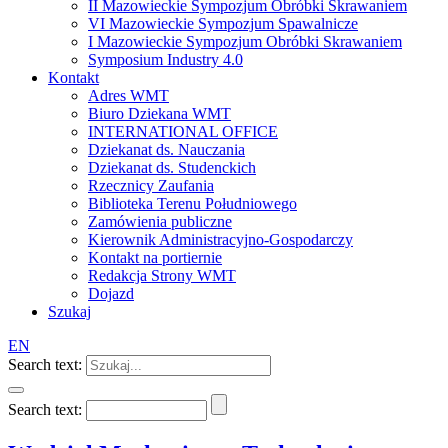
II Mazowieckie Sympozjum Obróbki Skrawaniem
VI Mazowieckie Sympozjum Spawalnicze
I Mazowieckie Sympozjum Obróbki Skrawaniem
Symposium Industry 4.0
Kontakt
Adres WMT
Biuro Dziekana WMT
INTERNATIONAL OFFICE
Dziekanat ds. Nauczania
Dziekanat ds. Studenckich
Rzecznicy Zaufania
Biblioteka Terenu Południowego
Zamówienia publiczne
Kierownik Administracyjno-Gospodarczy
Kontakt na portiernie
Redakcja Strony WMT
Dojazd
Szukaj
EN
Search text:
Search text: