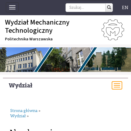
EN
Toggle
navigation
Wydział Mechaniczny
Technologiczny
Politechnika Warszawska
Wydział
Togg
navi
Strona główna
»
Wydział
»