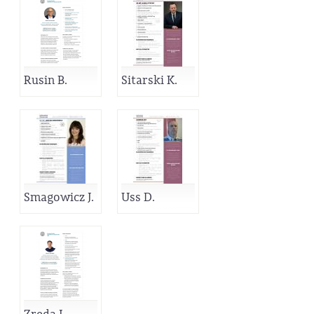
Rusin B.
Sitarski K.
Smagowicz J.
Uss D.