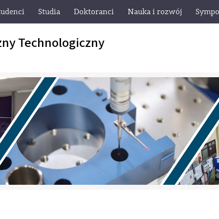
tudenci
Studia
Doktoranci
Nauka i rozwój
Sympo
zny Technologiczny