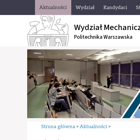
Aktualności
Wydział
Kandydaci
S
Wydział Mechanic
Politechnika Warszawska
Strona główna
Aktualności
»
»