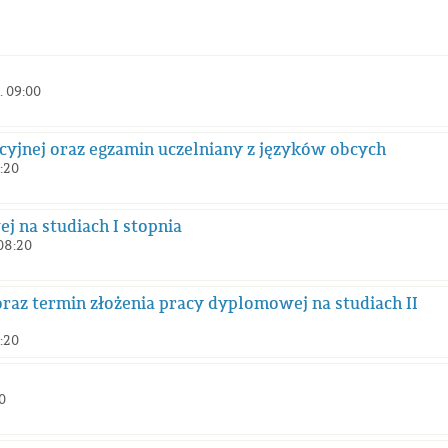
. 09:00
acyjnej oraz egzamin uczelniany z języków obcych
:20
j na studiach I stopnia
08:20
. oraz termin złożenia pracy dyplomowej na studiach II
:20
0