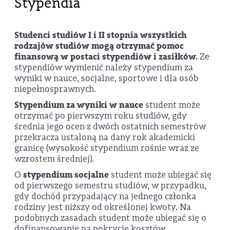
Stypendia
Studenci studiów I i II stopnia wszystkich
rodzajów studiów mogą otrzymać pomoc
finansową w postaci stypendiów i zasiłków.
Ze
stypendiów wymienić należy stypendium za
wyniki w nauce, socjalne, sportowe i dla osób
niepełnosprawnych.
Stypendium za wyniki w nauce
student może
otrzymać po pierwszym roku studiów, gdy
średnia jego ocen z dwóch ostatnich semestrów
przekracza ustaloną na dany rok akademicki
granicę (wysokość stypendium rośnie wraz ze
wzrostem średniej).
O
stypendium socjalne
student może ubiegać się
od pierwszego semestru studiów, w przypadku,
gdy dochód przypadający na jednego członka
rodziny jest niższy od określonej kwoty. Na
podobnych zasadach student może ubiegać się o
dofinansowanie na pokrycie kosztów