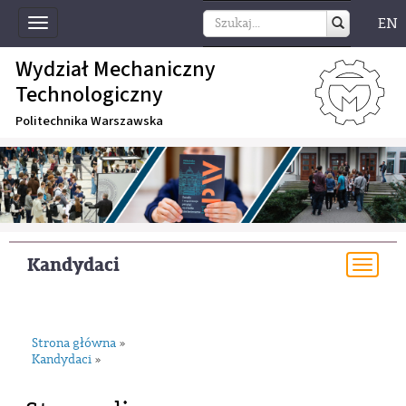
EN
Toggle
navigation
Wydział Mechaniczny
Technologiczny
Politechnika Warszawska
Kandydaci
Togg
navi
Strona główna
»
Kandydaci
»