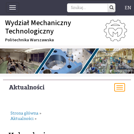
EN
Toggle
navigation
Wydział Mechaniczny
Technologiczny
Politechnika Warszawska
Aktualności
Togg
navi
Strona główna
»
Aktualności
»