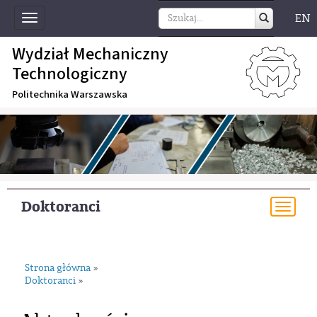
EN
Toggle
navigation
Wydział Mechaniczny
Technologiczny
Politechnika Warszawska
Doktoranci
Togg
navi
Strona główna
»
Doktoranci
»