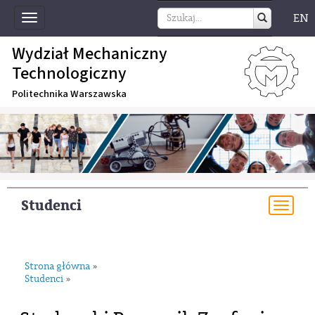
EN
Toggle
navigation
Wydział Mechaniczny
Technologiczny
Politechnika Warszawska
Studenci
Togg
navi
Strona główna
»
Studenci
»