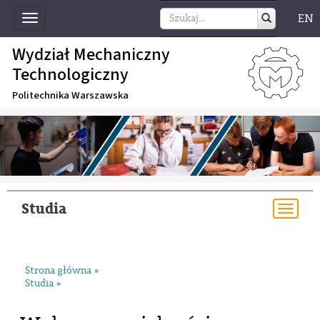
EN
Toggle
navigation
Wydział Mechaniczny
Technologiczny
Politechnika Warszawska
Studia
Togg
navi
Strona główna
»
Studia
»