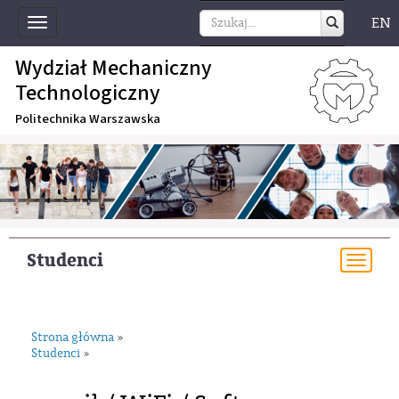
EN
Toggle
navigation
Wydział Mechaniczny
Technologiczny
Politechnika Warszawska
Studenci
Togg
navi
Strona główna
»
Studenci
»