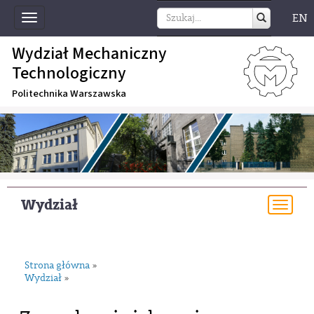
EN
Toggle
navigation
Wydział Mechaniczny
Technologiczny
Politechnika Warszawska
Wydział
Togg
navi
Strona główna
»
Wydział
»