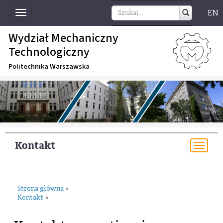
EN
Toggle
navigation
Wydział Mechaniczny
Technologiczny
Politechnika Warszawska
Kontakt
Togg
navi
Strona główna
»
Kontakt
»