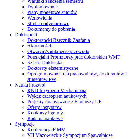
Warunki zaliczenia semestru
Dyplomowanie
Plany modelowe studiów
Wznowienia
Studia podyplomowe
Dokumenty do pobrania
Doktoranci
Doktorancki Rzecznik Zaufania
Aktualności
Otwarcie/zamkniecie przewodu
Potencjalni Promotorzy prac doktorskich WMT
Szkoła Doktorska
Doktoraty eksternistyczne
Oprogramowania dla pracowników, doktorantów i
studentów PW
Nauka i rozwój
RND Inżynieria Mechaniczna
Wykaz czasopism naukowych
Projekty finansowane z Funduszy UE
Oferty instytutów
Konkursy i granty
Badania naukowe
Sympozja
Konferencja FiMM
VII Mazowieckie Sympozjum Spawalnicze