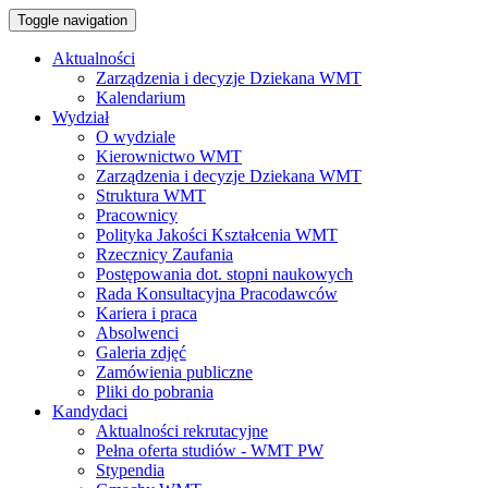
Toggle navigation
Aktualności
Zarządzenia i decyzje Dziekana WMT
Kalendarium
Wydział
O wydziale
Kierownictwo WMT
Zarządzenia i decyzje Dziekana WMT
Struktura WMT
Pracownicy
Polityka Jakości Kształcenia WMT
Rzecznicy Zaufania
Postępowania dot. stopni naukowych
Rada Konsultacyjna Pracodawców
Kariera i praca
Absolwenci
Galeria zdjęć
Zamówienia publiczne
Pliki do pobrania
Kandydaci
Aktualności rekrutacyjne
Pełna oferta studiów - WMT PW
Stypendia