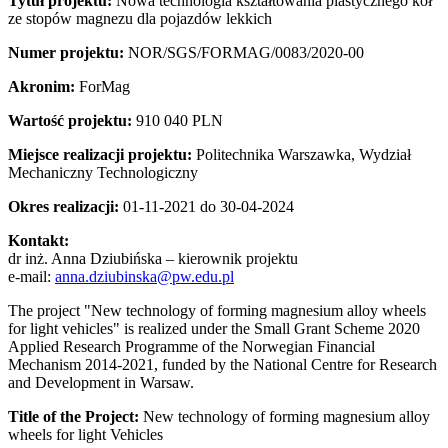
Tytuł projektu:
Nowa technologia kształtowania plastycznego kół
ze stopów magnezu dla pojazdów lekkich
Numer projektu:
NOR/SGS/FORMAG/0083/2020-00
Akronim:
ForMag
Wartość projektu:
910 040 PLN
Miejsce realizacji projektu:
Politechnika Warszawka, Wydział
Mechaniczny Technologiczny
Okres realizacji:
01-11-2021 do 30-04-2024
Kontakt:
dr inż. Anna Dziubińska – kierownik projektu
e-mail:
anna.dziubinska@pw.edu.pl
The project "New technology of forming magnesium alloy wheels
for light vehicles" is realized under the Small Grant Scheme 2020
Applied Research Programme of the Norwegian Financial
Mechanism 2014-2021, funded by the National Centre for Research
and Development in Warsaw.
Title of the Project:
New technology of forming magnesium alloy
wheels for light Vehicles