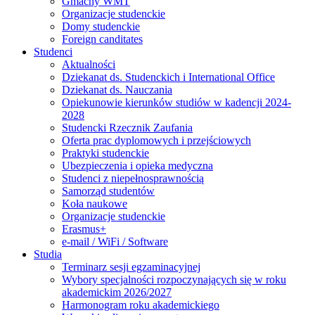
Gmachy WMT
Organizacje studenckie
Domy studenckie
Foreign canditates
Studenci
Aktualności
Dziekanat ds. Studenckich i International Office
Dziekanat ds. Nauczania
Opiekunowie kierunków studiów w kadencji 2024-
2028
Studencki Rzecznik Zaufania
Oferta prac dyplomowych i przejściowych
Praktyki studenckie
Ubezpieczenia i opieka medyczna
Studenci z niepełnosprawnością
Samorząd studentów
Koła naukowe
Organizacje studenckie
Erasmus+
e-mail / WiFi / Software
Studia
Terminarz sesji egzaminacyjnej
Wybory specjalności rozpoczynających się w roku
akademickim 2026/2027
Harmonogram roku akademickiego