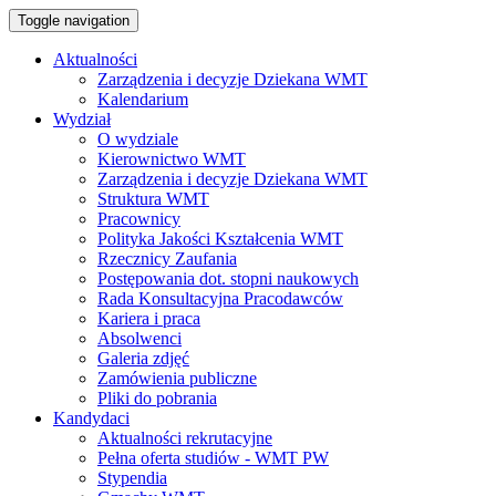
Toggle navigation
Aktualności
Zarządzenia i decyzje Dziekana WMT
Kalendarium
Wydział
O wydziale
Kierownictwo WMT
Zarządzenia i decyzje Dziekana WMT
Struktura WMT
Pracownicy
Polityka Jakości Kształcenia WMT
Rzecznicy Zaufania
Postępowania dot. stopni naukowych
Rada Konsultacyjna Pracodawców
Kariera i praca
Absolwenci
Galeria zdjęć
Zamówienia publiczne
Pliki do pobrania
Kandydaci
Aktualności rekrutacyjne
Pełna oferta studiów - WMT PW
Stypendia