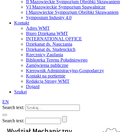
II Mazowieckie Sympozjum Obróbki Skrawaniem
VI Mazowieckie Sympozjum Spawalnicze
I Mazowieckie Sympozjum Obróbki Skrawaniem
Symposium Industry 4.0
Kontakt
Adres WMT
Biuro Dziekana WMT
INTERNATIONAL OFFICE
Dziekanat ds. Nauczania
Dziekanat ds. Studenckich
Rzecznicy Zaufania
Biblioteka Terenu Południowego
Zamówienia publiczne
Kierownik Administracyjno-Gospodarczy
Kontakt na portiernie
Redakcja Strony WMT
Dojazd
Szukaj
EN
Search text:
Search text:
Wydział Mechaniczny