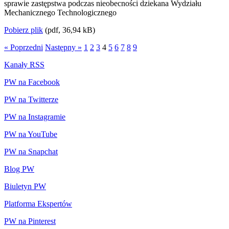
sprawie zastępstwa podczas nieobecności dziekana Wydziału
Mechanicznego Technologicznego
Pobierz plik
(pdf, 36,94 kB)
« Poprzedni
Następny »
1
2
3
4
5
6
7
8
9
Kanały RSS
PW na Facebook
PW na Twitterze
PW na Instagramie
PW na YouTube
PW na Snapchat
Blog PW
Biuletyn PW
Platforma Ekspertów
PW na Pinterest