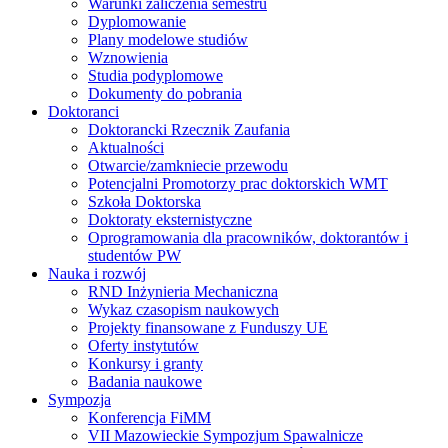
Warunki zaliczenia semestru
Dyplomowanie
Plany modelowe studiów
Wznowienia
Studia podyplomowe
Dokumenty do pobrania
Doktoranci
Doktorancki Rzecznik Zaufania
Aktualności
Otwarcie/zamkniecie przewodu
Potencjalni Promotorzy prac doktorskich WMT
Szkoła Doktorska
Doktoraty eksternistyczne
Oprogramowania dla pracowników, doktorantów i
studentów PW
Nauka i rozwój
RND Inżynieria Mechaniczna
Wykaz czasopism naukowych
Projekty finansowane z Funduszy UE
Oferty instytutów
Konkursy i granty
Badania naukowe
Sympozja
Konferencja FiMM
VII Mazowieckie Sympozjum Spawalnicze