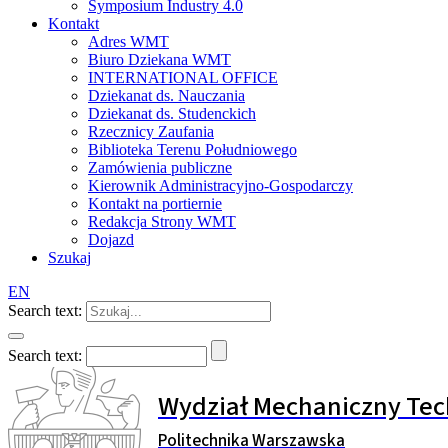
Symposium Industry 4.0
Kontakt
Adres WMT
Biuro Dziekana WMT
INTERNATIONAL OFFICE
Dziekanat ds. Nauczania
Dziekanat ds. Studenckich
Rzecznicy Zaufania
Biblioteka Terenu Południowego
Zamówienia publiczne
Kierownik Administracyjno-Gospodarczy
Kontakt na portiernie
Redakcja Strony WMT
Dojazd
Szukaj
EN
Search text:
Search text:
Wydział Mechaniczny Tec
Politechnika Warszawska