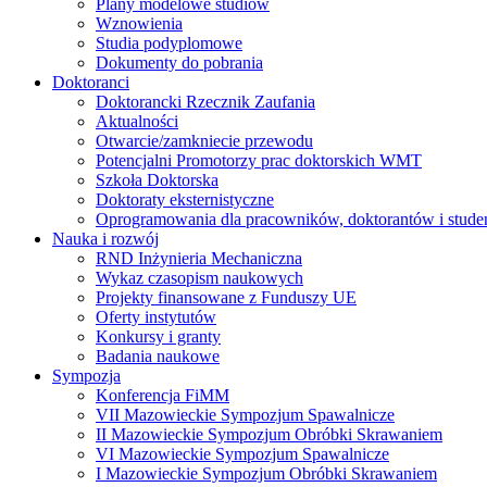
Plany modelowe studiów
Wznowienia
Studia podyplomowe
Dokumenty do pobrania
Doktoranci
Doktorancki Rzecznik Zaufania
Aktualności
Otwarcie/zamkniecie przewodu
Potencjalni Promotorzy prac doktorskich WMT
Szkoła Doktorska
Doktoraty eksternistyczne
Oprogramowania dla pracowników, doktorantów i stud
Nauka i rozwój
RND Inżynieria Mechaniczna
Wykaz czasopism naukowych
Projekty finansowane z Funduszy UE
Oferty instytutów
Konkursy i granty
Badania naukowe
Sympozja
Konferencja FiMM
VII Mazowieckie Sympozjum Spawalnicze
II Mazowieckie Sympozjum Obróbki Skrawaniem
VI Mazowieckie Sympozjum Spawalnicze
I Mazowieckie Sympozjum Obróbki Skrawaniem