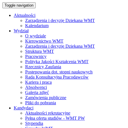
Toggle navigation
Aktualności
Zarządzenia i decyzje Dziekana WMT
Kalendarium
Wydział
O wydziale
Kierownictwo WMT
Zarządzenia i decyzje Dziekana WMT
Struktura WMT
Pracownicy
Polityka Jakości Kształcenia WMT
Rzecznicy Zaufania
Postępowania dot. stopni naukowych
Rada Konsultacyjna Pracodawców
Kariera i praca
Absolwenci
Galeria zdjęć
Zamówienia publiczne
Pliki do pobrania
Kandydaci
Aktualności rekrutacyjne
Pełna oferta studiów - WMT PW
Stypendia