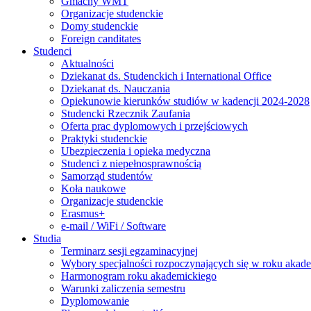
Gmachy WMT
Organizacje studenckie
Domy studenckie
Foreign canditates
Studenci
Aktualności
Dziekanat ds. Studenckich i International Office
Dziekanat ds. Nauczania
Opiekunowie kierunków studiów w kadencji 2024-2028
Studencki Rzecznik Zaufania
Oferta prac dyplomowych i przejściowych
Praktyki studenckie
Ubezpieczenia i opieka medyczna
Studenci z niepełnosprawnością
Samorząd studentów
Koła naukowe
Organizacje studenckie
Erasmus+
e-mail / WiFi / Software
Studia
Terminarz sesji egzaminacyjnej
Wybory specjalności rozpoczynających się w roku aka
Harmonogram roku akademickiego
Warunki zaliczenia semestru
Dyplomowanie