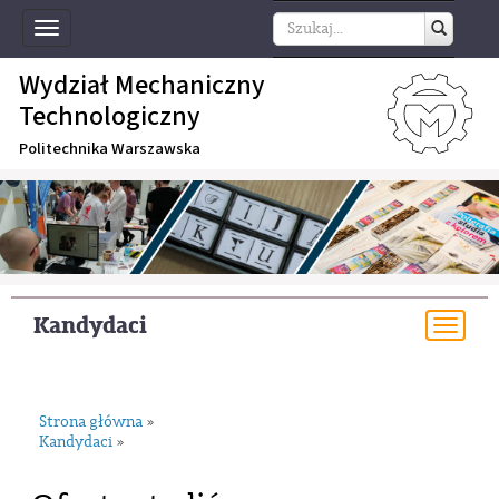
Toggle
navigation
Wydział Mechaniczny
Technologiczny
Politechnika Warszawska
Kandydaci
Togg
navi
Strona główna
»
Kandydaci
»