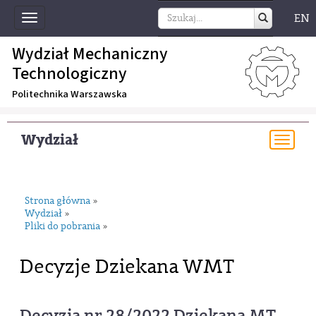
EN
Toggle
navigation
Wydział Mechaniczny
Technologiczny
Politechnika Warszawska
Wydział
Togg
navi
Strona główna
»
Wydział
»
Pliki do pobrania
»
Decyzje Dziekana WMT
Decyzja nr 28/2022 Dziekana MT