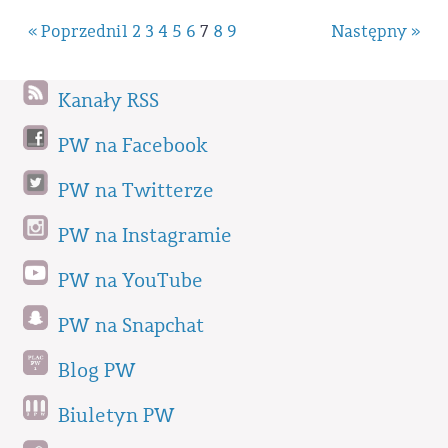
« Poprzedni
1
2
3
4
5
6
7
8
9
Następny »
Kanały RSS
PW na Facebook
PW na Twitterze
PW na Instagramie
PW na YouTube
PW na Snapchat
Blog PW
Biuletyn PW