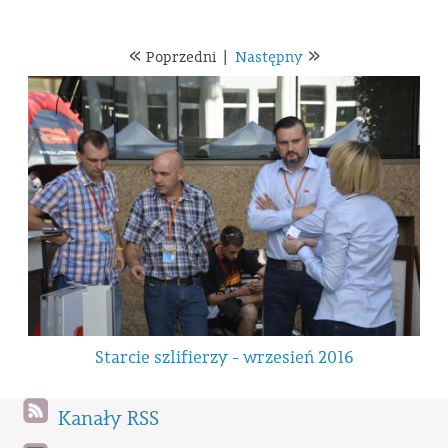
«
»
Poprzedni
|
Następny
Starcie szlifierzy - wrzesień 2016
Kanały RSS