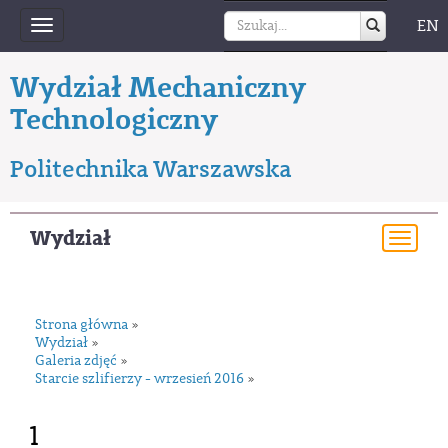
EN
Toggle
navigation
Wydział Mechaniczny
Technologiczny
Politechnika Warszawska
Wydział
Togg
navi
Strona główna
»
Wydział
»
Galeria zdjęć
»
Starcie szlifierzy - wrzesień 2016
»
1