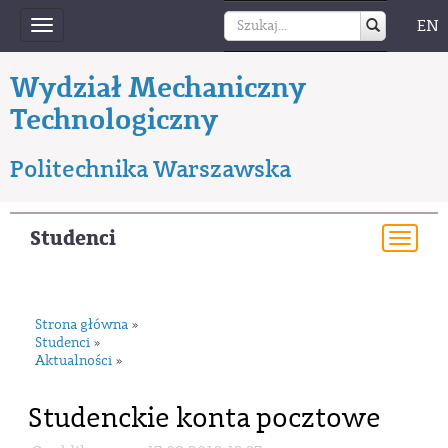
EN
Toggle
navigation
Wydział Mechaniczny
Technologiczny
Politechnika Warszawska
Studenci
Togg
navi
Strona główna
»
Studenci
»
Aktualności
»
Studenckie konta pocztowe