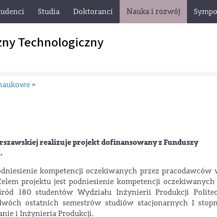
tudenci
Studia
Doktoranci
Nauka i rozwój
Sympo
zny Technologiczny
 naukowe
»
arszawskiej realizuje projekt dofinansowany z Funduszy
”
.
odniesienie kompetencji oczekiwanych przez pracodawców 
elem projektu jest podniesienie kompetencji oczekiwanych
ód 180 studentów Wydziału Inżynierii Produkcji Politec
dwóch ostatnich semestrów studiów stacjonarnych I stopn
nie i Inżynieria Produkcji.