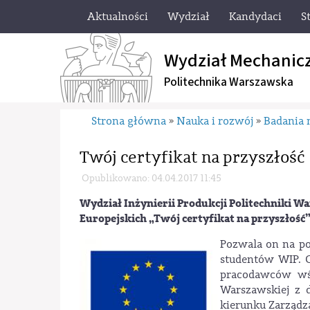
Aktualności
Wydział
Kandydaci
S
Wydział Mechanic
Politechnika Warszawska
Strona główna
Nauka i rozwój
Badania
»
»
Twój certyfikat na przyszłość
Opublikowano: 04.04.2017 11:45
Wydział Inżynierii Produkcji Politechniki W
Europejskich
„Twój certyfikat na przyszłość
Pozwala on na p
studentów WIP. C
pracodawców wśr
Warszawskiej z 
kierunku Zarządza