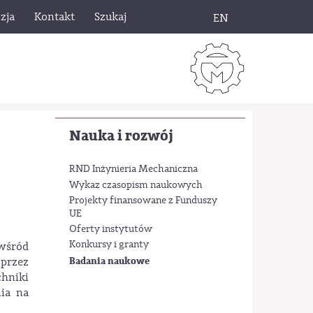
zja
Kontakt
Szukaj
EN
Nauka i rozwój
RND Inżynieria Mechaniczna
Wykaz czasopism naukowych
Projekty finansowane z Funduszy
UE
Oferty instytutów
Konkursy i granty
wśród
Badania naukowe
 przez
hniki
ia na