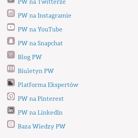
PW na Twitterze
PW na Instagramie
PW na YouTube
PW na Snapchat
Blog PW
Biuletyn PW
Platforma Ekspertów
PW na Pinterest
PW na LinkedIn
Baza Wiedzy PW