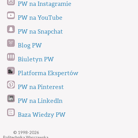
PW na Instagramie
PW na YouTube
PW na Snapchat
Blog PW
Biuletyn PW
Platforma Ekspertów
PW na Pinterest
PW na LinkedIn
Baza Wiedzy PW
© 1998-2026
Politechnika Warszawska,