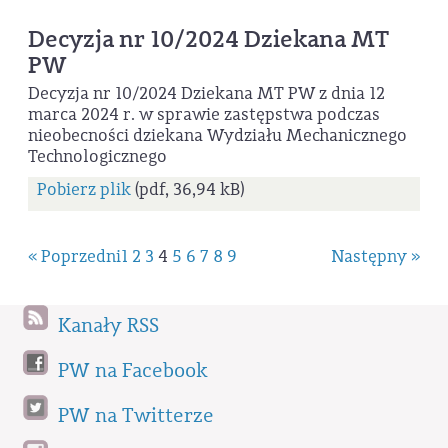
Decyzja nr 10/2024 Dziekana MT
PW
Decyzja nr 10/2024 Dziekana MT PW z dnia 12
marca 2024 r. w sprawie zastępstwa podczas
nieobecności dziekana Wydziału Mechanicznego
Technologicznego
Pobierz plik
(pdf, 36,94 kB)
« Poprzedni
1
2
3
4
5
6
7
8
9
Następny »
Kanały RSS
PW na Facebook
PW na Twitterze