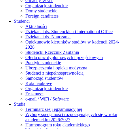
Gmachy WMT
Organizacje studenckie
Domy studenckie
Foreign canditates
Studenci
Aktualności
Dziekanat ds. Studenckich i International Office
Dziekanat ds. Nauczania
Opiekunowie kierunków studiów w kadencji 2024-
2028
Studencki Rzecznik Zaufania
Oferta prac dyplomowych i przejściowych
Praktyki studenckie
Ubezpieczenia i opieka medyczna
Studenci z niepełnosprawnością
Samorząd studentów
Koła naukowe
Organizacje studenckie
Erasmus+
e-mail / WiFi / Software
Studia
Terminarz sesji egzaminacyjnej
Wybory specjalności rozpoczynających się w roku
akademickim 2026/2027
Harmonogram roku akademickiego