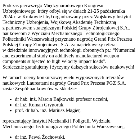
Podczas pierwszego Międzynarodowego Kongresu
Uzbrojeniowego, który odbył się w dniach 21-25 października
2024 r. w Krakowie i był organizowany przez Wojskowy Instytut
Techniczny Uzbrojenia, Wojskową Akademię Techniczną
z partnerstwem strategicznym Polskiej Grupy Zbrojeniowej S.A.,
naukowcom z Wydziału Mechanicznego Technologicznego
Politechniki Warszawskiej przyznano nagrodę Grand Prix Prezesa
Polskiej Grupy Zbrojeniowej S.A. za najciekawszy referat
w dziedzinie innowacyjnych technologii obronnych pt.: “Numerical
and experimental study on additively manufactured weapon
components subjected to high velocity impact loads”.
Serdecznie gratulujemy i życzymy dalszych sukcesów naukowych!
W ramach oceny konkursowej wielu wygłoszonych referatów
naukowych Laureatami nagrody Grand Prix Prezesa PGZ S.A.
został Zespół naukowców w składzie:
dr hab. inż. Marcin Bajkowski profesor uczelni,
dr inż. Roman Grygoruk,
prof. dr hab. inż. Mariusz Magier,
reprezentujący Instytut Mechaniki i Poligrafii Wydziału
Mechanicznego Technologicznego Politechniki Warszawskiej,
dr inż. Paweł Żochowski,