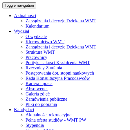
Toggle navigation
Aktualności
Zarządzenia i decyzje Dziekana WMT
Kalendarium
Wydział
O wydziale
Kierownictwo WMT
Zarządzenia i decyzje Dziekana WMT
Struktura WMT
Pracownicy
Polityka Jakości Kształcenia WMT
Rzecznicy Zaufania
Postępowania dot. stopni naukowych
Rada Konsultacyjna Pracodawców
Kariera i praca
Absolwenci
Galeria zdjęć
Zamówienia publiczne
Pliki do pobrania
Kandydaci
Aktualności rekrutacyjne
Pełna oferta studiów - WMT PW
Stypendia