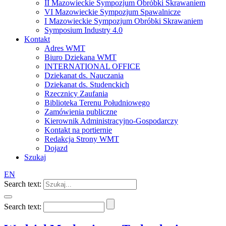
II Mazowieckie Sympozjum Obróbki Skrawaniem
VI Mazowieckie Sympozjum Spawalnicze
I Mazowieckie Sympozjum Obróbki Skrawaniem
Symposium Industry 4.0
Kontakt
Adres WMT
Biuro Dziekana WMT
INTERNATIONAL OFFICE
Dziekanat ds. Nauczania
Dziekanat ds. Studenckich
Rzecznicy Zaufania
Biblioteka Terenu Południowego
Zamówienia publiczne
Kierownik Administracyjno-Gospodarczy
Kontakt na portiernie
Redakcja Strony WMT
Dojazd
Szukaj
EN
Search text:
Search text: