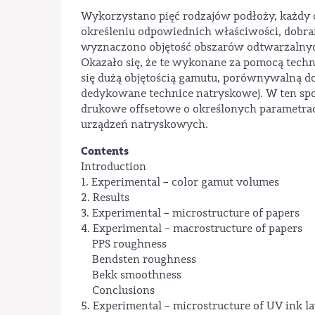
Wykorzystano pięć rodzajów podłoży, każdy o
określeniu odpowiednich właściwości, dobra
wyznaczono objętość obszarów odtwarzalny
Okazało się, że te wykonane za pomocą techn
się dużą objętością gamutu, porównywalną do 
dedykowane technice natryskowej. W ten sp
drukowe offsetowe o określonych parametra
urządzeń natryskowych.
Contents
Introduction
1. Experimental – color gamut volumes
2. Results
3. Experimental – microstructure of papers
4. Experimental – macrostructure of papers
PPS roughness
Bendsten roughness
Bekk smoothness
Conclusions
5. Experimental – microstructure of UV ink l