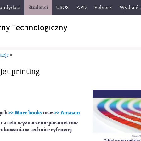
andydaci
Studenci
USOS
APD
Pobierz
Wydział
zny Technologiczny
acje
»
jet printing
wych
>> More books
oraz
>> Amazon
 na celu wyznaczenie parametrów
drukowania w technice cyfrowej