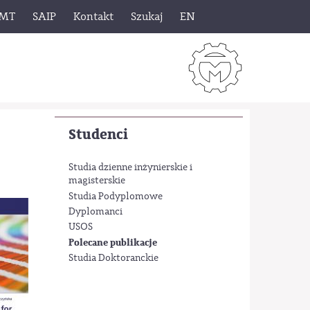
 MT
SAIP
Kontakt
Szukaj
EN
Studenci
Studia dzienne inżynierskie i
magisterskie
Studia Podyplomowe
Dyplomanci
USOS
Polecane publikacje
Studia Doktoranckie