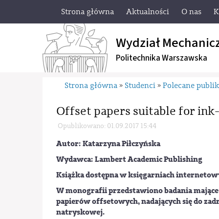
Strona główna
Aktualności
O nas
K
Wydział Mechanic
Politechnika Warszawska
Strona główna
Studenci
Polecane publik
»
»
Offset papers suitable for ink-
Opublikowano: 01.09.2017 15:44
Autor:
Katarzyna Piłczyńska
Wydawca:
Lambert Academic Publishing
Książka dostępna w księgarniach interneto
W monografii przedstawiono badania mające
papierów offsetowych, nadających się do za
natryskowej.