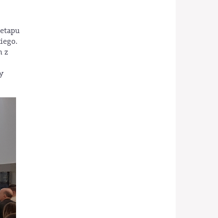
 etapu
iego.
h z
y