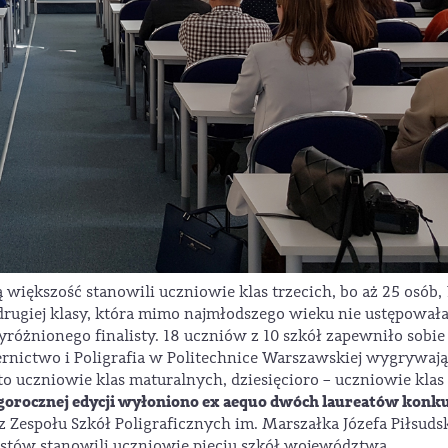
iększość stanowili uczniowie klas trzecich, bo aż 25 osób, 
drugiej klasy, która mimo najmłodszego wieku nie ustępował
różnionego finalisty. 18 uczniów z 10 szkół zapewniło sobie
iernictwo i Poligrafia w Politechnice Warszawskiej wygrywaj
o uczniowie klas maturalnych, dziesięcioro – uczniowie klas
gorocznej edycji wyłoniono ex aequo dwóch laureatów konk
 Zespołu Szkół Poligraficznych im. Marszałka Józefa Piłsuds
stów stanowili uczniowie pięciu szkół województwa