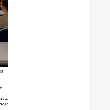
13
a
ąc
ursu
.
kiego