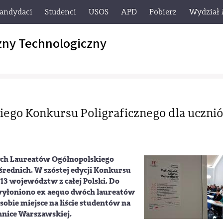
andydaci
Studenci
USOS
APD
Pobierz
Wydział
zny Technologiczny
»
kiego Konkursu Poligraficznego dla uczni
ych Laureatów Ogólnopolskiego
średnich. W szóstej edycji Konkursu
 13 województw z całej Polski. Do
 wyłoniono ex aequo dwóch laureatów
sobie miejsce na liście studentów na
chnice Warszawskiej.