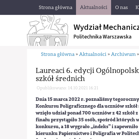
Strona główna
Aktualności
O nas
K
Wydział Mechanic
Politechnika Warszawska
Strona główna
Aktualności
Archiwum
»
»
Laureaci 6. edycji Ogólnopols
szkół średnich
Opublikowano: 14.10.2021 16:21
Dnia 15 marca 2022 r. poznaliśmy tegoroczn
Konkursu Poligraficznego dla uczniów szkół 
wzięło udział ponad 700 uczniów z 42 szkół z
finału przystąpiło 35 osób, spośród których
konkursu, a 18 wygrało „indeks” i zapewniło 
kierunku Papiernictwo i Poligrafia w Polite