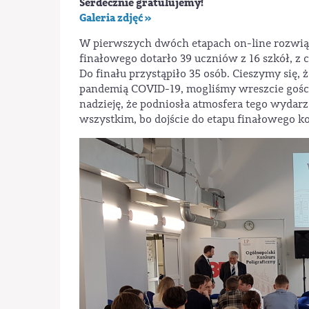
Serdecznie gratulujemy!
Galeria zdjęć »
W pierwszych dwóch etapach on-line rozwiąz
finałowego dotarło 39 uczniów z 16 szkół, z
Do finału przystąpiło 35 osób. Cieszymy się,
pandemią COVID-19, mogliśmy wreszcie goś
nadzieję, że podniosła atmosfera tego wydar
wszystkim, bo dojście do etapu finałowego k