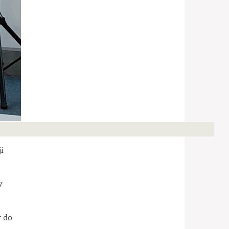
i
w
 do