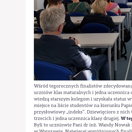
Wśród tegorocznych finalistów zdecydowaną w
uczniów klas maturalnych i jedna uczennica 
wiedzą starszym kolegom i uzyskała status wy
miejsce na liście studentów na kierunku Pap
przysłowiowy „indeks”. Dziewięcioro z nich t
W te
trzecich i jedna uczennica klasy drugiej.
Byli to uczniowie Pani dr inż. Wandy Nowak z
w Warszawie. Najwięcej wyróżnionych finali