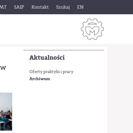
 MT
SAIP
Kontakt
Szukaj
EN
Aktualności
ów
Oferty praktyki i pracy
Archiwum