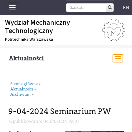
EN
Toggle
navigation
Wydział Mechaniczny
Technologiczny
Politechnika Warszawska
Aktualności
Togg
navi
Strona główna
»
Aktualności
»
Archiwum
»
9-04-2024 Seminarium PW
Opublikowano: 04.04.2024 19:10